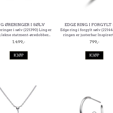
NG ØRERINGER I SØLV
EDGE RING I FORGYLT
ringer i sølv (221390) Ling er
Edge ring i forgylt sølv (2214
 lekne statment-øredobber...
ringen er justerbar Inspirert 
1.499,-
799,-
KJØP
KJØP