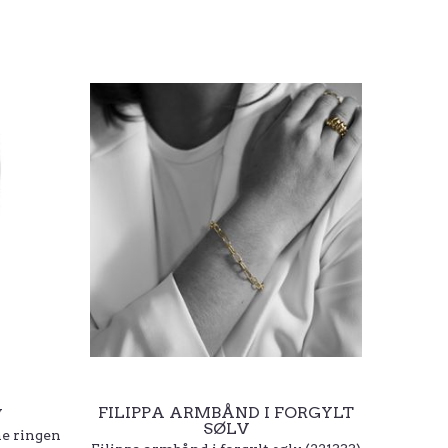
FILIPPA ARMBÅND I FORGYLT
V
SØLV
ne ringen