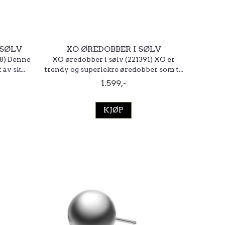
 SØLV
XO ØREDOBBER I SØLV
48) Denne
XO øredobber i sølv (221391) XO er
av sk...
trendy og superlekre øredobber som t...
1.599,-
KJØP