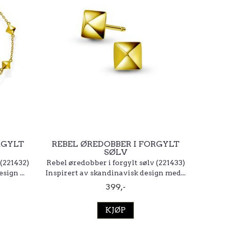
RGYLT
REBEL ØREDOBBER I FORGYLT
SØLV
 (221432)
Rebel øredobber i forgylt sølv (221433)
sign ...
Inspirert av skandinavisk design med...
399,-
KJØP