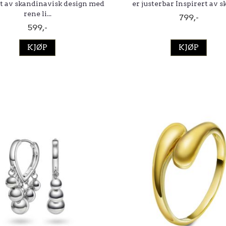
rt av skandinavisk design med
er justerbar Inspirert av sk
rene li...
799,-
599,-
KJØP
KJØP