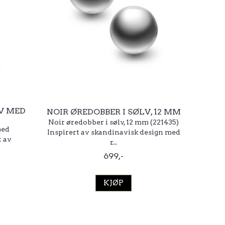
LV MED
NOIR ØREDOBBER I SØLV, 12 MM
Noir øredobber i sølv, 12 mm (221435)
med
Inspirert av skandinavisk design med
t av
r...
699,-
KJØP