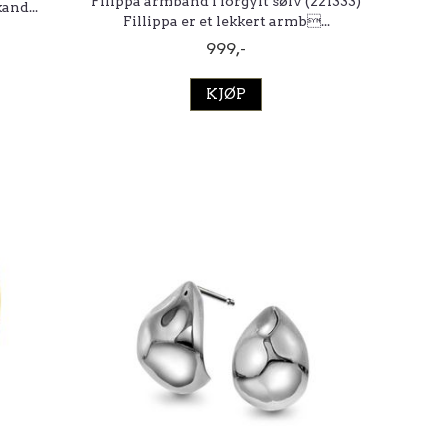
Filippa armbånd i forgylt sølv (221333)
and...
Fillippa er et lekkert armb...
999,-
KJØP