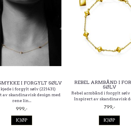
REBEL ARMBÅND I FO
SMYKKE I FORGYLT SØLV
SØLV
kjede i forgylt sølv (221431)
Rebel armbånd i forgylt sølv
rt av skandinavisk design med
Inspirert av skandinavisk de
rene lin...
799,-
999,-
KJØP
KJØP