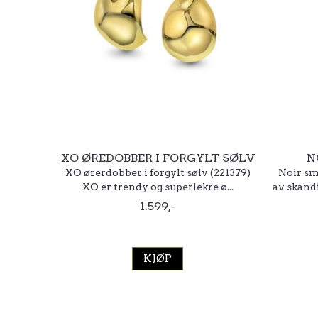
XO ØREDOBBER I FORGYLT SØLV
N
XO ørerdobber i forgylt sølv (221379)
Noir sm
XO er trendy og superlekre ø...
av skand
1.599,-
KJØP