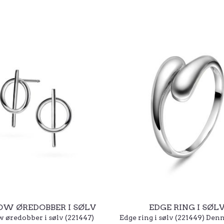
W ØREDOBBER I SØLV
EDGE RING I SØL
 øredobber i sølv (221447)
Edge ring i sølv (221449) Den