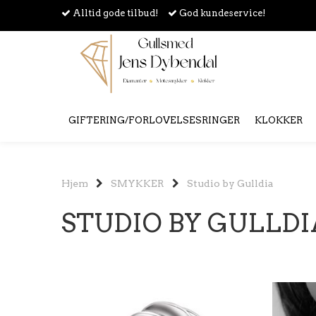
Alltid gode tilbud!
God kundeservice!
GIFTERING/FORLOVELSESRINGER
KLOKKER
Hjem
SMYKKER
Studio by Gulldia
STUDIO BY GULLDI