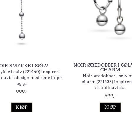
NOIR ØREDOBBER I SØ
OIR SMYKKE I SØLV
CHARM
ykke i sølv (221440) Inspirert
Noir øredobber i sølv 
inavisk design med rene linjer
charm (221438) Inspirer
og g...
skandinavisk...
999,-
599,-
KJØP
KJØP