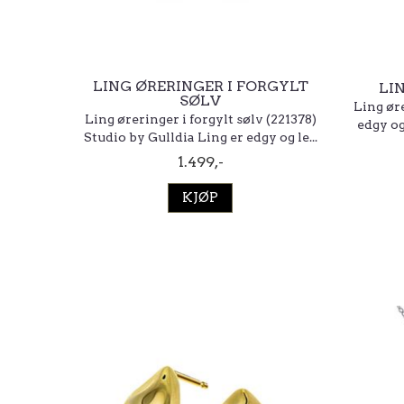
LING ØRERINGER I FORGYLT
LI
SØLV
Ling øre
Ling øreringer i forgylt sølv (221378)
edgy og
Studio by Gulldia Ling er edgy og le...
1.499,-
KJØP