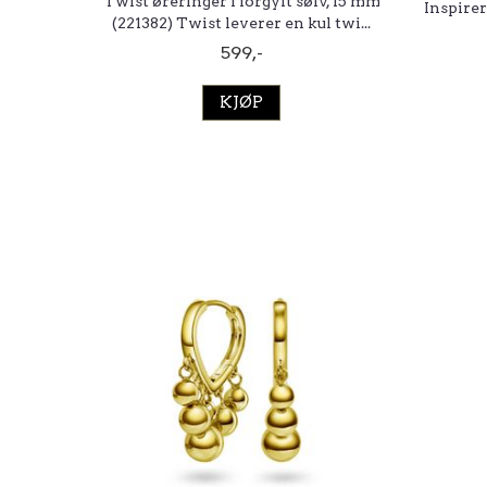
Twist øreringer i forgylt sølv, 15 mm
Inspire
(221382) Twist leverer en kul twi...
599,-
KJØP