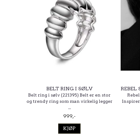
BELT RING I SØLV
REBEL 
Belt ring i sølv (221395) Belt er en stor
Rebel 
og trendy ring som man virkelig legger
Inspire
...
999,-
KJØP