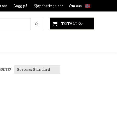
t oss
Logg på
Kjøpsbetingelser
Om oss
TOTALT
0,-
DUKTER