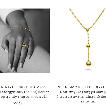
 RING I FORGYLT SØLV
NOIR SMYKKE I FORGYL
 i forgylt sølv (221383) Belt er
Noir smykke i forgylt sølv (
 og trendy ring som man vi...
Inspirert av skandinavisk de
rene lin...
999,-