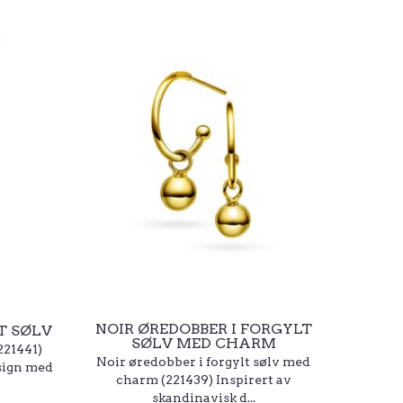
NOIR ØREDOBBER I FORGYLT
T SØLV
SØLV MED CHARM
221441)
Noir øredobber i forgylt sølv med
sign med
charm (221439) Inspirert av
skandinavisk d...