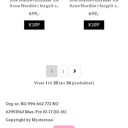
fine bokstavsmykker fra
fine bokstavsmykker fra
Arne Nordlie i forgylt s...
Arne Nordlie i forgylt s...
499,-
499,-
KJØP
KJØP
1
2
Viser
1
til
20
(av
24
produkter)
Org. nr. NO 996 662 772 NO
62951543 Man-Fre 10-17 (10-16)
Copyright by Mystore.no